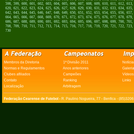
598
,
599
,
600
,
601
,
602
,
603
,
604
,
605
,
606
,
607
,
608
,
609
,
610
,
611
,
612
,
613
620
,
621
,
622
,
623
,
624
,
625
,
626
,
627
,
628
,
629
,
630
,
631
,
632
,
633
,
634
,
635
642
,
643
,
644
,
645
,
646
,
647
,
648
,
649
,
650
,
651
,
652
,
653
,
654
,
655
,
656
,
657
664
,
665
,
666
,
667
,
668
,
669
,
670
,
671
,
672
,
673
,
674
,
675
,
676
,
677
,
678
,
679
686
,
687
,
688
,
689
,
690
,
691
,
692
,
693
,
694
,
695
,
696
,
697
,
698
,
699
,
700
,
701
708
,
709
,
710
,
711
,
712
,
713
,
714
,
715
,
716
,
717
,
718
,
719
,
720
,
721
,
722
,
723
730
Membros da Diretoria
1ª Divisão 2011
Notícia
Normas e Regulamentos
Anos anteriores
Galeri
Clubes afiliados
Campeões
Vídeos
Contato
Ranking
Links
Localização
Arbitragem
Federação Cearense de Futebol -
R. Paulino Nogueira, 77 - Benfica - (85)320