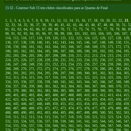
15:32 - Cearense Sub 15 tem clubes classificados para as Quartas de Final
1
,
2
,
3
,
4
,
5
,
6
,
7
,
8
,
9
,
10
,
11
,
12
,
13
,
14
,
15
,
16
,
17
,
18
,
19
,
20
,
21
,
22
,
23
,
32
,
33
,
34
,
35
,
36
,
37
,
38
,
39
,
40
,
41
,
42
,
43
,
44
,
45
,
46
,
47
,
48
,
49
,
50
,
51
,
5
61
,
62
,
63
,
64
,
65
,
66
,
67
,
68
,
69
,
70
,
71
,
72
,
73
,
74
,
75
,
76
,
77
,
78
,
79
,
80
,
8
90
,
91
,
92
,
93
,
94
,
95
,
96
,
97
,
98
,
99
,
100
,
101
,
102
,
103
,
104
,
105
,
106
,
107
,
114
,
115
,
116
,
117
,
118
,
119
,
120
,
121
,
122
,
123
,
124
,
125
,
126
,
127
,
128
,
129
136
,
137
,
138
,
139
,
140
,
141
,
142
,
143
,
144
,
145
,
146
,
147
,
148
,
149
,
150
,
151
158
,
159
,
160
,
161
,
162
,
163
,
164
,
165
,
166
,
167
,
168
,
169
,
170
,
171
,
172
,
173
180
,
181
,
182
,
183
,
184
,
185
,
186
,
187
,
188
,
189
,
190
,
191
,
192
,
193
,
194
,
195
202
,
203
,
204
,
205
,
206
,
207
,
208
,
209
,
210
,
211
,
212
,
213
,
214
,
215
,
216
,
217
224
,
225
,
226
,
227
,
228
,
229
,
230
,
231
,
232
,
233
,
234
,
235
,
236
,
237
,
238
,
239
246
,
247
,
248
,
249
,
250
,
251
,
252
,
253
,
254
,
255
,
256
,
257
,
258
,
259
,
260
,
261
268
,
269
,
270
,
271
,
272
,
273
,
274
,
275
,
276
,
277
,
278
,
279
,
280
,
281
,
282
,
283
290
,
291
,
292
,
293
,
294
,
295
,
296
,
297
,
298
,
299
,
300
,
301
,
302
,
303
,
304
,
305
312
,
313
,
314
,
315
,
316
,
317
,
318
,
319
,
320
,
321
,
322
,
323
,
324
,
325
,
326
,
327
334
,
335
,
336
,
337
,
338
,
339
,
340
,
341
,
342
,
343
,
344
,
345
,
346
,
347
,
348
,
349
356
,
357
,
358
,
359
,
360
,
361
,
362
,
363
,
364
,
365
,
366
,
367
,
368
,
369
,
370
,
371
378
,
379
,
380
,
381
,
382
,
383
,
384
,
385
,
386
,
387
,
388
,
389
,
390
,
391
,
392
,
393
400
,
401
,
402
,
403
,
404
,
405
,
406
,
407
,
408
,
409
,
410
,
411
,
412
,
413
,
414
,
415
422
,
423
,
424
,
425
,
426
,
427
,
428
,
429
,
430
,
431
,
432
,
433
,
434
,
435
,
436
,
437
444
,
445
,
446
,
447
,
448
,
449
,
450
,
451
,
452
,
453
,
454
,
455
,
456
,
457
,
458
,
459
466
,
467
,
468
,
469
,
470
,
471
,
472
,
473
,
474
,
475
,
476
,
477
,
478
,
479
,
480
,
481
488
,
489
,
490
,
491
,
492
,
493
,
494
,
495
,
496
,
497
,
498
,
499
,
500
,
501
,
502
,
503
510
,
511
,
512
,
513
,
514
,
515
,
516
,
517
,
518
,
519
,
520
,
521
,
522
,
523
,
524
,
525
532
,
533
,
534
,
535
,
536
,
537
,
538
,
539
,
540
,
541
,
542
,
543
,
544
,
545
,
546
,
547
554
,
555
,
556
,
557
,
558
,
559
,
560
,
561
,
562
,
563
,
564
,
565
,
566
,
567
,
568
,
569
576
,
577
,
578
,
579
,
580
,
581
,
582
,
583
,
584
,
585
,
586
,
587
,
588
,
589
,
590
,
591