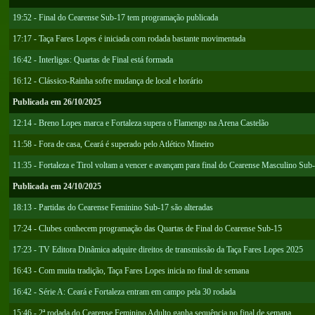
19:52 - Final do Cearense Sub-17 tem programação publicada
17:17 - Taça Fares Lopes é iniciada com rodada bastante movimentada
16:42 - Interligas: Quartas de Final está formada
16:12 - Clássico-Rainha sofre mudança de local e horário
Publicada em 26/10/2025
12:14 - Breno Lopes marca e Fortaleza supera o Flamengo na Arena Castelão
11:58 - Fora de casa, Ceará é superado pelo Atlético Mineiro
11:35 - Fortaleza e Tirol voltam a vencer e avançam para final do Cearense Masculino Sub
Publicada em 24/10/2025
18:13 - Partidas do Cearense Feminino Sub-17 são alteradas
17:24 - Clubes conhecem programação das Quartas de Final do Cearense Sub-15
17:23 - TV Editora Dinâmica adquire direitos de transmissão da Taça Fares Lopes 2025
16:43 - Com muita tradição, Taça Fares Lopes inicia no final de semana
16:42 - Série A: Ceará e Fortaleza entram em campo pela 30 rodada
15:46 - 2ª rodada do Cearense Feminino Adulto ganha sequência no final de semana