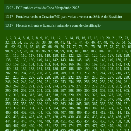
13:22 - FCF publica edital da Copa Manjadinho 2025
13:17 - Fortaleza recebe o Cruzeiro/MG para voltar a vencer na Série A do Brasileiro
13:17 - Floresta enfrenta o Ituano/SP mirando a zona de classificação
1
,
2
,
3
,
4
,
5
,
6
,
7
,
8
,
9
,
10
,
11
,
12
,
13
,
14
,
15
,
16
,
17
,
18
,
19
,
20
,
21
,
22
,
23
,
32
,
33
,
34
,
35
,
36
,
37
,
38
,
39
,
40
,
41
,
42
,
43
,
44
,
45
,
46
,
47
,
48
,
49
,
50
,
51
,
5
61
,
62
,
63
,
64
,
65
,
66
,
67
,
68
,
69
,
70
,
71
,
72
,
73
,
74
,
75
,
76
,
77
,
78
,
79
,
80
,
8
90
,
91
,
92
,
93
,
94
,
95
,
96
,
97
,
98
,
99
,
100
,
101
,
102
,
103
,
104
,
105
,
106
,
107
,
114
,
115
,
116
,
117
,
118
,
119
,
120
,
121
,
122
,
123
,
124
,
125
,
126
,
127
,
128
,
129
136
,
137
,
138
,
139
,
140
,
141
,
142
,
143
,
144
,
145
,
146
,
147
,
148
,
149
,
150
,
151
158
,
159
,
160
,
161
,
162
,
163
,
164
,
165
,
166
,
167
,
168
,
169
,
170
,
171
,
172
,
173
180
,
181
,
182
,
183
,
184
,
185
,
186
,
187
,
188
,
189
,
190
,
191
,
192
,
193
,
194
,
195
202
,
203
,
204
,
205
,
206
,
207
,
208
,
209
,
210
,
211
,
212
,
213
,
214
,
215
,
216
,
217
224
,
225
,
226
,
227
,
228
,
229
,
230
,
231
,
232
,
233
,
234
,
235
,
236
,
237
,
238
,
239
246
,
247
,
248
,
249
,
250
,
251
,
252
,
253
,
254
,
255
,
256
,
257
,
258
,
259
,
260
,
261
268
,
269
,
270
,
271
,
272
,
273
,
274
,
275
,
276
,
277
,
278
,
279
,
280
,
281
,
282
,
283
290
,
291
,
292
,
293
,
294
,
295
,
296
,
297
,
298
,
299
,
300
,
301
,
302
,
303
,
304
,
305
312
,
313
,
314
,
315
,
316
,
317
,
318
,
319
,
320
,
321
,
322
,
323
,
324
,
325
,
326
,
327
334
,
335
,
336
,
337
,
338
,
339
,
340
,
341
,
342
,
343
,
344
,
345
,
346
,
347
,
348
,
349
356
,
357
,
358
,
359
,
360
,
361
,
362
,
363
,
364
,
365
,
366
,
367
,
368
,
369
,
370
,
371
378
,
379
,
380
,
381
,
382
,
383
,
384
,
385
,
386
,
387
,
388
,
389
,
390
,
391
,
392
,
393
400
,
401
,
402
,
403
,
404
,
405
,
406
,
407
,
408
,
409
,
410
,
411
,
412
,
413
,
414
,
415
422
,
423
,
424
,
425
,
426
,
427
,
428
,
429
,
430
,
431
,
432
,
433
,
434
,
435
,
436
,
437
444
,
445
,
446
,
447
,
448
,
449
,
450
,
451
,
452
,
453
,
454
,
455
,
456
,
457
,
458
,
459
466
,
467
,
468
,
469
,
470
,
471
,
472
,
473
,
474
,
475
,
476
,
477
,
478
,
479
,
480
,
481
488
,
489
,
490
,
491
,
492
,
493
,
494
,
495
,
496
,
497
,
498
,
499
,
500
,
501
,
502
,
503