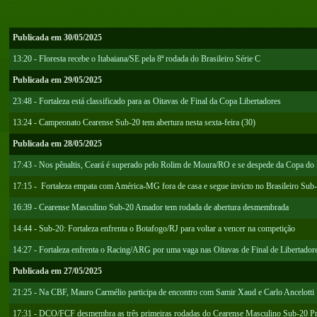
Publicada em 30/05/2025
13:20 - Floresta recebe o Itabaiana/SE pela 8ª rodada do Brasileiro Série C
Publicada em 29/05/2025
23:48 - Fortaleza está classificado para as Oitavas de Final da Copa Libertadores
13:24 - Campeonato Cearense Sub-20 tem abertura nesta sexta-feira (30)
Publicada em 28/05/2025
17:43 - Nos pênaltis, Ceará é superado pelo Rolim de Moura/RO e se despede da Copa do 
17:15 - Fortaleza empata com América-MG fora de casa e segue invicto no Brasileiro Sub
16:39 - Cearense Masculino Sub-20 Amador tem rodada de abertura desmembrada
14:44 - Sub-20: Fortaleza enfrenta o Botafogo/RJ para voltar a vencer na competição
14:27 - Fortaleza enfrenta o Racing/ARG por uma vaga nas Oitavas de Final de Libertador
Publicada em 27/05/2025
21:25 - Na CBF, Mauro Carmélio participa de encontro com Samir Xaud e Carlo Ancelotti
17:31 - DCO/FCF desmembra as três primeiras rodadas do Cearense Masculino Sub-20 Pr