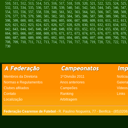
510
,
511
,
512
,
513
,
514
,
515
,
516
,
517
,
518
,
519
,
520
,
521
,
522
,
523
,
524
,
525
532
,
533
,
534
,
535
,
536
,
537
,
538
,
539
,
540
,
541
,
542
,
543
,
544
,
545
,
546
,
547
554
,
555
,
556
,
557
,
558
,
559
,
560
,
561
,
562
,
563
,
564
,
565
,
566
,
567
,
568
,
569
576
,
577
,
578
,
579
,
580
,
581
,
582
,
583
,
584
,
585
,
586
,
587
,
588
,
589
,
590
,
591
598
,
599
,
600
,
601
,
602
,
603
,
604
,
605
,
606
,
607
,
608
,
609
,
610
,
611
,
612
,
613
620
,
621
,
622
,
623
,
624
,
625
,
626
,
627
,
628
,
629
,
630
,
631
,
632
,
633
,
634
,
635
642
,
643
,
644
,
645
,
646
,
647
,
648
,
649
,
650
,
651
,
652
,
653
,
654
,
655
,
656
,
657
664
,
665
,
666
,
667
,
668
,
669
,
670
,
671
,
672
,
673
,
674
,
675
,
676
,
677
,
678
,
679
686
,
687
,
688
,
689
,
690
,
691
,
692
,
693
,
694
,
695
,
696
,
697
,
698
,
699
,
700
,
701
708
,
709
,
710
,
711
,
712
,
713
,
714
,
715
,
716
,
717
,
718
,
719
,
720
,
721
,
722
,
723
730
Membros da Diretoria
1ª Divisão 2011
Notícia
Normas e Regulamentos
Anos anteriores
Galeri
Clubes afiliados
Campeões
Vídeos
Contato
Ranking
Links
Localização
Arbitragem
Federação Cearense de Futebol -
R. Paulino Nogueira, 77 - Benfica - (85)320